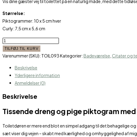
pris
pris
Vis dine gæster vej til toilettet på en naturlig måde, med dette tidl
var:
er:
Størrelse:
99,85 kr..
89,95 kr.
Piktogrammer: 10 x 5 cm hver
Curly: 7,5 cm x 5,6 cm
Tissende
børn
TILFØJ TIL KURV
sæt
Varenummer (SKU):
TOIL093
Kategorier:
Badeværelse
,
Citater og t
med
Beskrivelse
WC
Yderligere information
til
Anmeldelser (0)
toiletdøren
antal
Beskrivelse
Tissende dreng og pige piktogram med W
Toiletdøren er mere end blot en simpel adgang til det behagelige og nø
sæt viser dig vejen – skabt med kærlighed og omhyggelighed af mig