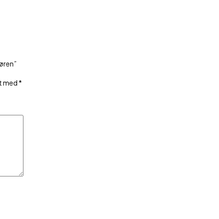
døren”
et med
*