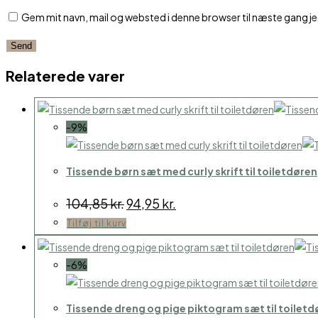
Gem mit navn, mail og websted i denne browser til næste gang 
Relaterede varer
-9%
Tissende børn sæt med curly skrift til toiletdøren
Den
Den
104,85
kr.
94,95
kr.
oprindelige
aktuelle
Tilføj til kurv
pris
pris
var:
er:
104,85 kr..
94,95 kr..
-6%
Tissende dreng og pige piktogram sæt til toiletd