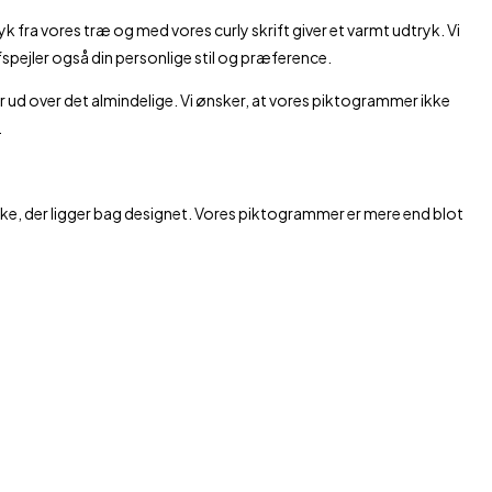
yk fra vores træ og med vores curly skrift giver et varmt udtryk. Vi
fspejler også din personlige stil og præference.
år ud over det almindelige. Vi ønsker, at vores piktogrammer ikke
.
nke, der ligger bag designet. Vores piktogrammer er mere end blot