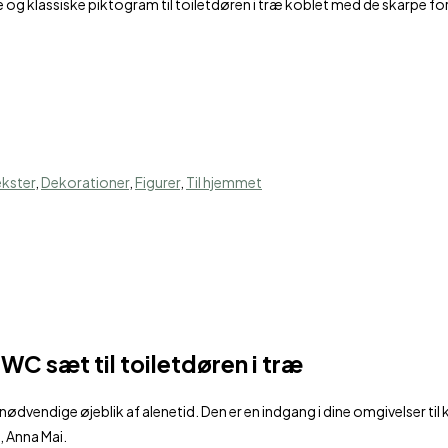
øse og klassiske piktogram til toiletdøren i træ koblet med de skarpe f
.
ekster
,
Dekorationer
,
Figurer
,
Til hjemmet
C sæt til toiletdøren i træ
dvendige øjeblik af alenetid. Den er en indgang i dine omgivelser til ko
, Anna Mai.