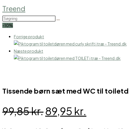
Skip
Treend
to
Search
content
this
-10%
website
Forrige produkt
Næste produkt
Tissende børn sæt med WC til toilet
Den
Den
99,85
kr.
89,95
kr.
oprindelige
aktuelle