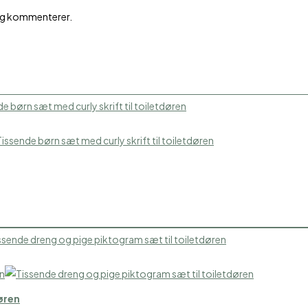
jeg kommenterer.
øren