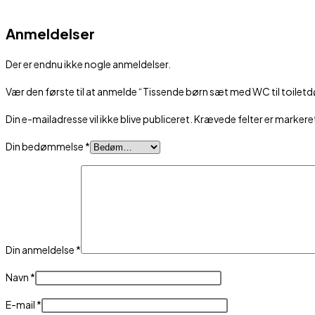
Anmeldelser
Der er endnu ikke nogle anmeldelser.
Vær den første til at anmelde “Tissende børn sæt med WC til toilet
Din e-mailadresse vil ikke blive publiceret.
Krævede felter er marker
Din bedømmelse
*
Din anmeldelse
*
Navn
*
E-mail
*