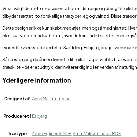
Vi har valgt den retro repræsentation af den pige og dreng til toilett
tilbyder sættet i to forskellige trætyper: eg og valnød. Disse træso
Dette design er ikke kun skabt med øjet, men også med hjertet. Hver 
blot skal være en indikation af, hvor du kan finde toilettet, men og
I vores lille værksted i hjertet af Sædding, Esbjerg, bruger vi en ma
Så næste gang du åbner døren til dit toilet, tag et øjeblik til at 
træskilte – de er et udtryk, der inviterer dig ind i en verden af naturli
Yderligere information
Designet af
Anna Mai fra Treend
Produceret i
Esbjerg
Trætype
4mm Egfinéret MDF
,
4mm Valnødfinéret MDF