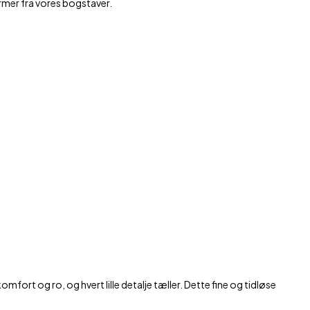
ormer fra vores bogstaver.
mfort og ro, og hvert lille detalje tæller. Dette fine og tidløse