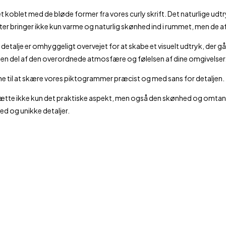
et koblet med de bløde former fra vores curly skrift. Det naturlige udtr
rter bringer ikke kun varme og naturlig skønhed ind i rummet, men de a
detalje er omhyggeligt overvejet for at skabe et visuelt udtryk, der g
så en del af den overordnede atmosfære og følelsen af dine omgivelser
skine til at skære vores piktogrammer præcist og med sans for detaljen.
værdsætte ikke kun det praktiske aspekt, men også den skønhed og omta
ghed og unikke detaljer.