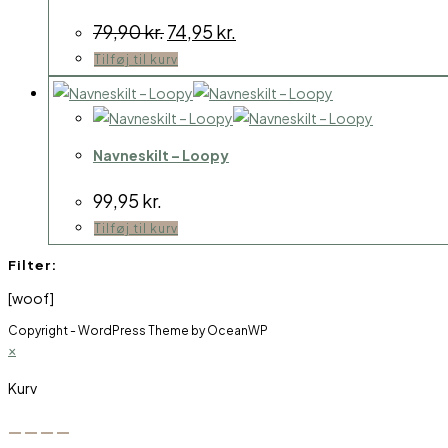
Den
Den
79,90
kr.
74,95
kr.
oprindelige
aktuelle
Tilføj til kurv
pris
pris
var:
er:
79,90 kr..
74,95 kr..
Navneskilt – Loopy
99,95
kr.
Tilføj til kurv
Filter:
[woof]
Copyright - WordPress Theme by OceanWP
×
Kurv