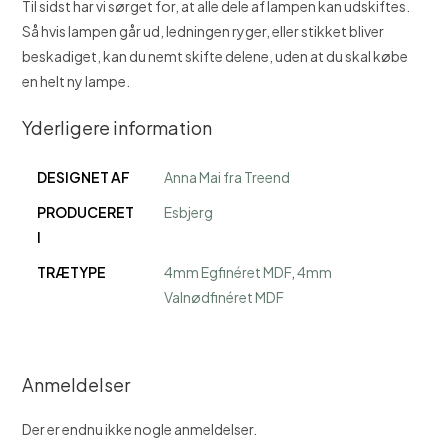
Til sidst har vi sørget for, at alle dele af lampen kan udskiftes.
Så hvis lampen går ud, ledningen ryger, eller stikket bliver
beskadiget, kan du nemt skifte delene, uden at du skal købe
en helt ny lampe.
Yderligere information
DESIGNET AF
Anna Mai fra Treend
PRODUCERET
Esbjerg
I
TRÆTYPE
4mm Egfinéret MDF
,
4mm
Valnødfinéret MDF
Anmeldelser
Der er endnu ikke nogle anmeldelser.