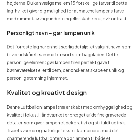
højderne. Du kan vælge mellem 15 forskellige farver til dette
lag, hvilket giver dig mulighed for at matche lampens farve
med rummets øvrige indretning eller skabe en sjov kontrast.
Personligt navn – gør lampen unik
Det forreste lag har en helt særlig detalje: et valgfrit navn, som
bliver udskåret i samme træsort som bagpladen. Dette
personlige element gør lampen til en perfekt gave til
børneværelset eller til dem, der ønsker at skabe en unik og
personlig stemning i hjemmet.
Kvalitet og kreativt design
Denne Luftballon lampe i træ er skabt med omhyggelighed og
kvalitet i fokus. Håndværket er præget af de fine graverede
detaljer, som giver lampen et dekorativt og stilfuldt udtryk.
Træets varme og naturlige tekstur kombineret med det
charmerende luftballontema gør lampen til både et