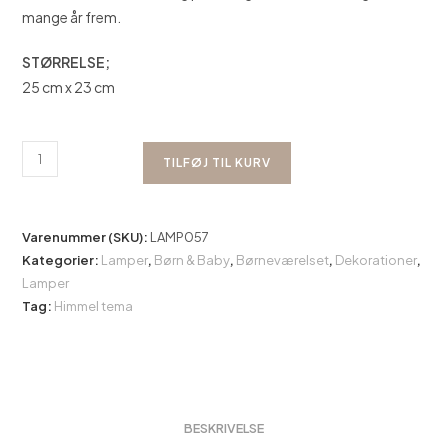
mange år frem.
STØRRELSE;
25 cm x 23 cm
Lampe
TILFØJ TIL KURV
-
Luftballon
antal
Varenummer (SKU):
LAMP057
Kategorier:
Lamper
,
Børn & Baby
,
Børneværelset
,
Dekorationer
,
Lamper
Tag:
Himmel tema
BESKRIVELSE