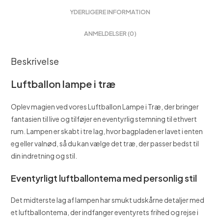
YDERLIGERE INFORMATION
ANMELDELSER (0)
Beskrivelse
Luftballon lampe i træ
Oplev magien ved vores Luftballon Lampe i Træ, der bringer
fantasien til live og tilføjer en eventyrlig stemning til ethvert
rum. Lampen er skabt i tre lag, hvor bagpladen er lavet i enten
eg eller valnød, så du kan vælge det træ, der passer bedst til
din indretning og stil.
Eventyrligt luftballontema med personlig stil
Det midterste lag af lampen har smukt udskårne detaljer med
et luftballontema, der indfanger eventyrets frihed og rejse i