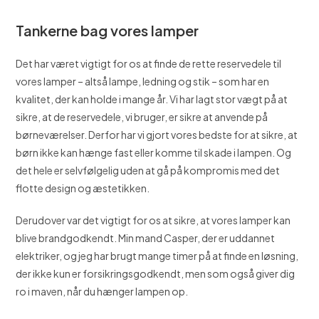
Tankerne bag vores lamper
Det har været vigtigt for os at finde de rette reservedele til
vores lamper – altså lampe, ledning og stik – som har en
kvalitet, der kan holde i mange år. Vi har lagt stor vægt på at
sikre, at de reservedele, vi bruger, er sikre at anvende på
børneværelser. Derfor har vi gjort vores bedste for at sikre, at
børn ikke kan hænge fast eller komme til skade i lampen. Og
det hele er selvfølgelig uden at gå på kompromis med det
flotte design og æstetikken.
Derudover var det vigtigt for os at sikre, at vores lamper kan
blive brandgodkendt. Min mand Casper, der er uddannet
elektriker, og jeg har brugt mange timer på at finde en løsning,
der ikke kun er forsikringsgodkendt, men som også giver dig
ro i maven, når du hænger lampen op.