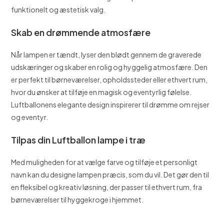
funktionelt og æstetisk valg.
Skab en drømmende atmosfære
Når lampen er tændt, lyser den blødt gennem de graverede
udskæringer og skaber en rolig og hyggelig atmosfære. Den
er perfekt til børneværelser, opholdssteder eller ethvert rum,
hvor du ønsker at tilføje en magisk og eventyrlig følelse.
Luftballonens elegante design inspirerer til drømme om rejser
og eventyr.
Tilpas din Luftballon lampe i træ
Med muligheden for at vælge farve og tilføje et personligt
navn kan du designe lampen præcis, som du vil. Det gør den til
en fleksibel og kreativ løsning, der passer til ethvert rum, fra
børneværelser til hyggekroge i hjemmet.