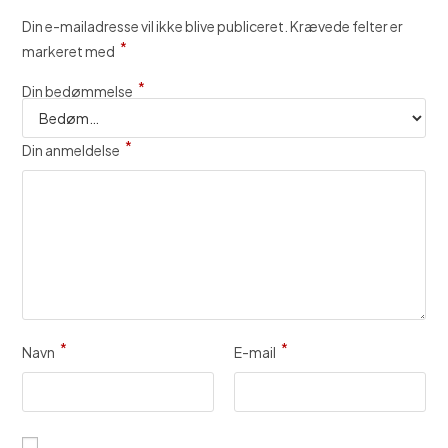
Din e-mailadresse vil ikke blive publiceret.
Krævede felter er
*
markeret med
*
Din bedømmelse
*
Din anmeldelse
*
*
Navn
E-mail