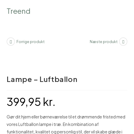
Skip
Treend
to
content
Forrige produkt
Næste produkt
Lampe – Luftballon
399,95
kr.
Gør dit hjem eller børneværelse til et drømmende fristed med
vores Luftballon lampe i træ. En kombination af
funktionalitet, kvalitet og personlig stil, der vil skabe glæde i