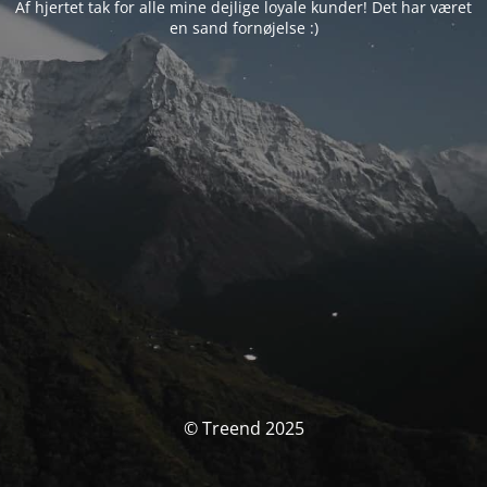
Af hjertet tak for alle mine dejlige loyale kunder! Det har været
en sand fornøjelse :)
© Treend 2025