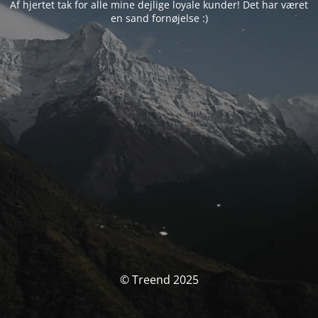
Af hjertet tak for alle mine dejlige loyale kunder! Det har været
en sand fornøjelse :)
© Treend 2025