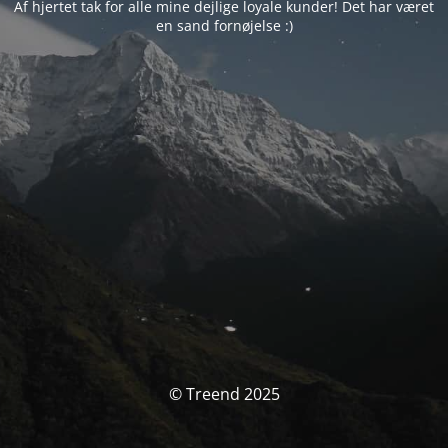
Af hjertet tak for alle mine dejlige loyale kunder! Det har været
en sand fornøjelse :)
© Treend 2025