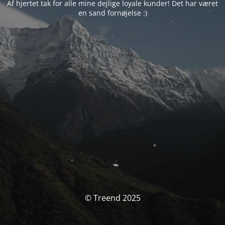
Af hjertet tak for alle mine dejlige loyale kunder! Det har været
en sand fornøjelse :)
© Treend 2025