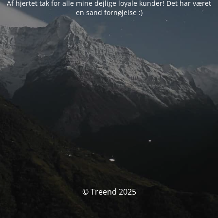
Af hjertet tak for alle mine dejlige loyale kunder! Det har været
en sand fornøjelse :)
© Treend 2025