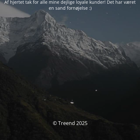
Af hjertet tak for alle mine dejlige loyale kunder! Det har været
en sand fornøjelse :)
© Treend 2025