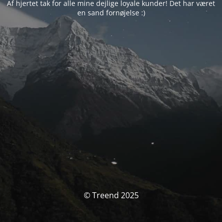
Af hjertet tak for alle mine dejlige loyale kunder! Det har været
en sand fornøjelse :)
© Treend 2025