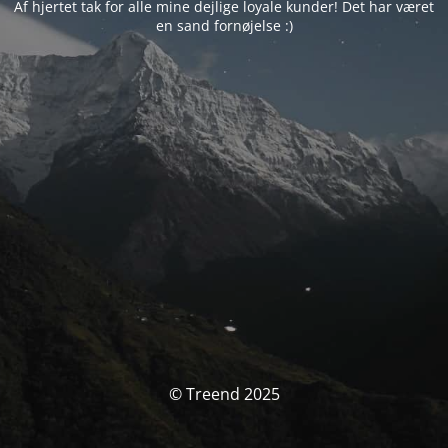
Af hjertet tak for alle mine dejlige loyale kunder! Det har været
en sand fornøjelse :)
© Treend 2025