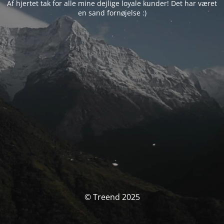
Af hjertet tak for alle mine dejlige loyale kunder! Det har været
en sand fornøjelse :)
© Treend 2025