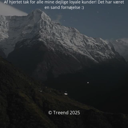
Af hjertet tak for alle mine dejlige loyale kunder! Det har været
en sand fornøjelse :)
© Treend 2025