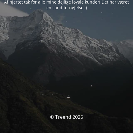
Af hjertet tak for alle mine dejlige loyale kunder! Det har været
en sand fornøjelse :)
© Treend 2025