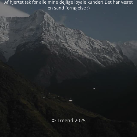
Af hjertet tak for alle mine dejlige loyale kunder! Det har været
en sand fornøjelse :)
© Treend 2025