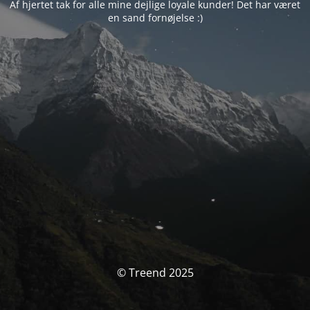
Af hjertet tak for alle mine dejlige loyale kunder! Det har været
en sand fornøjelse :)
© Treend 2025