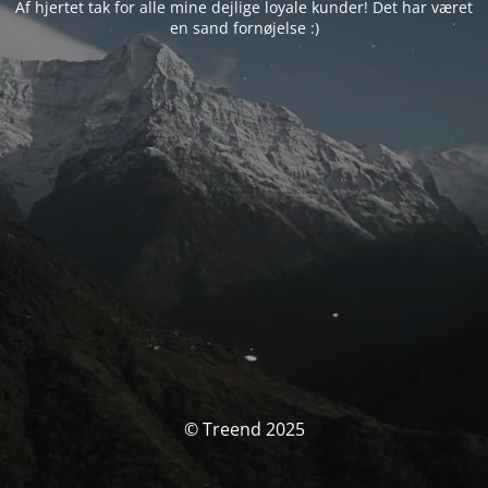
Af hjertet tak for alle mine dejlige loyale kunder! Det har været
en sand fornøjelse :)
© Treend 2025