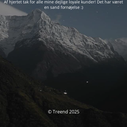
Af hjertet tak for alle mine dejlige loyale kunder! Det har været
en sand fornøjelse :)
© Treend 2025